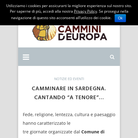
Utilizziamo i cookies per assicurarti la migliore esperienza sul nostro sito.
Per saperne di più, accedi alla nostra
Privacy Policy
. Se prosegui nella
navigazione di questo sito acconsenti all’utilizzo dei cookie.
Ok
NOTIZIE ED EVENTI
CAMMINARE IN SARDEGNA.
CANTANDO “A TENORE”…
Fede, religione, lentezza, cultura e paesaggio
hanno caratterizzato le
tre giornate organizzate dal
Comune di