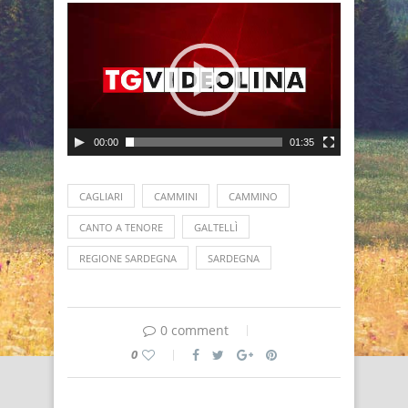
00:00
01:35
CAGLIARI
CAMMINI
CAMMINO
CANTO A TENORE
GALTELLÌ
REGIONE SARDEGNA
SARDEGNA
0 comment
0