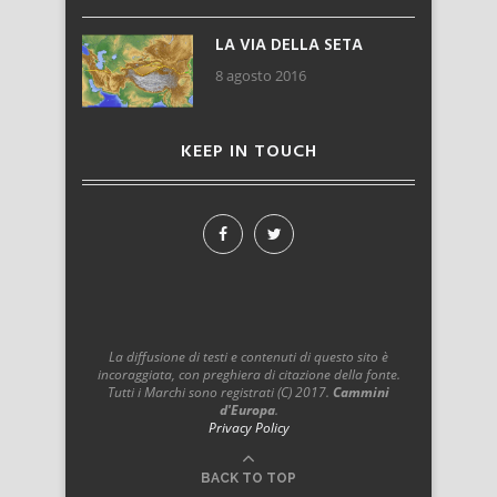
LA VIA DELLA SETA
8 agosto 2016
KEEP IN TOUCH
La diffusione di testi e contenuti di questo sito è
incoraggiata, con preghiera di citazione della fonte.
Tutti i Marchi sono registrati (C) 2017.
Cammini
d'Europa
.
Privacy Policy
BACK TO TOP