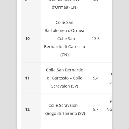
d’Ormea (CN)
Armett
Colle San
Bartolomeo d’Ormea
1708 
10
– Colle San
13,5
Mont
Bernardo di Garessio
Galer
(CN)
Colla San Bernardo
1084 – Bri
11
di Garessio – Colle
9,4
Schenass
Scravaion (SV)
971 – Sell
Colle Scravaion –
12
5,7
Nord Mont
Giogo di Toirano (SV)
Sebanc