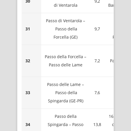
30
9,2
di Ventarola
Barbagelat
Passo di Ventarola –
1345 
31
Passo della
9,7
Mont
Forcella (GE)
Ramacet
1300 
Passo della Forcella –
32
7,2
Passo dell
Passo delle Lame
Lam
Passo delle Lame –
1701 
33
Passo della
7,6
Mont
Spingarda (GE-PR)
Aion
Passo della
1623 – Sell
34
Spingarda – Passo
13,8
del Mont