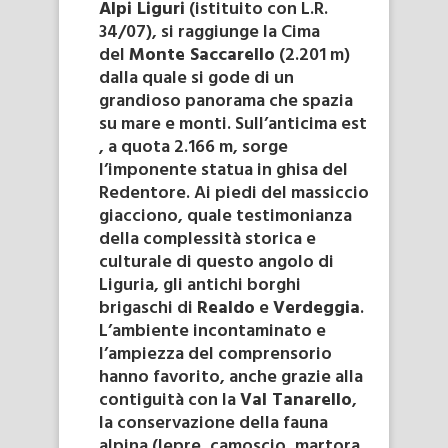
Alpi Liguri
(istituito con L.R.
34/07), si raggiunge la Cima
del
Monte Saccarello
(2.201 m)
dalla quale si gode di un
grandioso panorama che spazia
su mare e monti. Sull’anticima est
, a quota 2.166 m, sorge
l’imponente statua in ghisa del
Redentore. Ai piedi del massiccio
giacciono, quale testimonianza
della complessità storica e
culturale di questo angolo di
Liguria, gli antichi borghi
brigaschi di
Realdo
e
Verdeggia
.
L’ambiente incontaminato e
l’ampiezza del comprensorio
hanno favorito, anche grazie alla
contiguità con la
Val Tanarello
,
la conservazione della fauna
alpina (lepre, camoscio, martora,