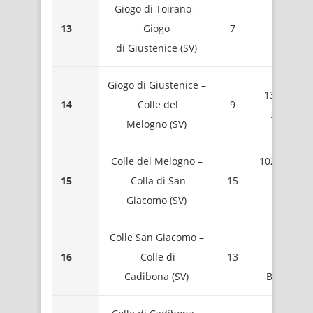
Giogo di Toirano –
1389 
13
Giogo
7
Mont
di Giustenice (SV)
Carm
Giogo di Giustenice –
1335 – Bri
14
Colle del
9
Agnellin
Melogno (SV)
Colle del Melogno –
1028 – Coll
15
Colla di San
15
de
Giacomo (SV)
Melogn
Colle San Giacomo –
821 
16
Colle di
13
Mont
Cadibona (SV)
Baraccon