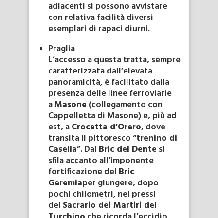
adiacenti si possono avvistare
con relativa facilità diversi
esemplari di rapaci diurni.
Praglia
L’accesso a questa tratta, sempre
caratterizzata dall’elevata
panoramicità, è facilitato dalla
presenza delle linee ferroviarie
a
Masone
(collegamento con
Cappelletta di Masone) e, più ad
est, a
Crocetta d’Orero
, dove
transita il pittoresco “
trenino di
Casella
”. Dal
Bric del Dente
si
sfila accanto all’imponente
fortificazione del
Bric
Geremia
per giungere, dopo
pochi chilometri, nei pressi
del
Sacrario dei Martiri del
Turchino
che ricorda l’eccidio