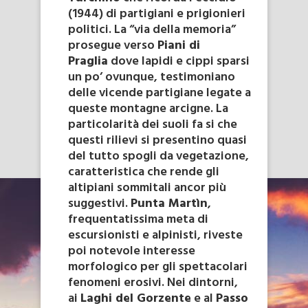
(1944) di partigiani e prigionieri
politici. La “via della memoria”
prosegue verso
Piani di
Praglia
dove lapidi e cippi sparsi
un po’ ovunque, testimoniano
delle vicende partigiane legate a
queste montagne arcigne. La
particolarità dei suoli fa si che
questi rilievi si presentino quasi
del tutto spogli da vegetazione,
caratteristica che rende gli
altipiani sommitali ancor più
suggestivi.
Punta Martìn
,
frequentatissima meta di
escursionisti e alpinisti, riveste
poi notevole interesse
morfologico per gli spettacolari
fenomeni erosivi. Nei dintorni,
ai
Laghi del Gorzente
e al
Passo