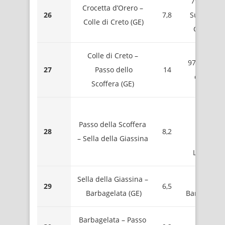
795 – Sell
Crocetta d’Orero –
26
7,8
Sud Mont
Colle di Creto (GE)
Carossin
Colle di Creto –
978 – Pass
27
Passo dello
14
del Fuoc
Scoffera (GE)
1080 
Passo della Scoffera
Valic
28
8,2
– Sella della Giassina
Mont
Lavagnol
Sella della Giassina –
1120 
29
6,5
Barbagelata (GE)
Barbagelat
Barbagelata – Passo
1120 