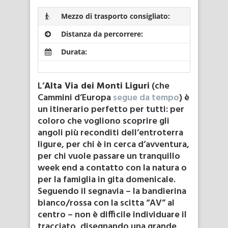
Mezzo di trasporto consigliato:
A PIEDI
Distanza da percorrere:
440 KM
Durata:
44 TAPPE
L’
Alta Via dei Monti Liguri
(che
Cammini d’Europa
segue da tempo
) è
un itinerario perfetto per tutti: per
coloro che vogliono scoprire gli
angoli più reconditi dell’entroterra
ligure, per chi è in cerca d’avventura,
per chi vuole passare un tranquillo
week end a contatto con la natura o
per la famiglia in gita domenicale.
Seguendo il segnavia – la bandierina
bianco/rossa con la scitta “AV” al
centro – non è difficile individuare il
tracciato, disegnando una grande