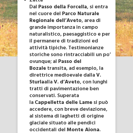
Zatta
Dal
Passo della Forcella
, si entra
nel cuore del
Parco Naturale
Regionale dell’Aveto
, area di
grande importanza in campo
naturalistico, paesaggistico e per
il permanere di tradizioni ed
attività tipiche. Testimonianze
storiche sono rintracciabili un po’
ovunque; al
Passo del
Bozale
transita, ad esempio, la
direttrice medioevale dalla
V.
Sturla
alla
V. d’Aveto
, con lunghi
tratti di pavimentazione ben
conservati. Superata
la
Cappelletta delle Lame
si può
accedere, con breve deviazione,
al sistema di laghetti di origine
glaciale situato alle pendici
occidentali del
Monte Aiona
.