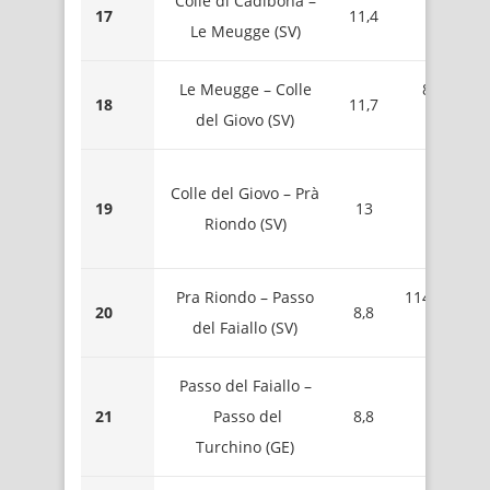
Colle di Cadibona –
720 – L
17
11,4
Le Meugge (SV)
Meugg
Le Meugge – Colle
883 – Bri
18
11,7
del Giovo (SV)
Sportiol
1287 
Colle del Giovo – Prà
19
13
Mont
Riondo (SV)
Beigu
Pra Riondo – Passo
1145 – Cim
20
8,8
del Faiallo (SV)
Fratti
Passo del Faiallo –
1061 
21
Passo del
8,8
Passo de
Turchino (GE)
Faiall