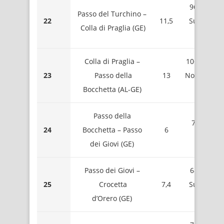
960 – Coll
Passo del Turchino –
22
11,5
Sud Mont
Colla di Praglia (GE)
Foscall
Colla di Praglia –
1065 – Sell
23
Passo della
13
Nord Mont
Bocchetta (AL-GE)
Taccon
Passo della
785 – Pia
24
Bocchetta – Passo
6
di Rest
dei Giovi (GE)
Passo dei Giovi –
680 – Sell
25
Crocetta
7,4
Sud Mont
d’Orero (GE)
Vittori