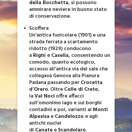
della Bocchetta
, si possono
ammirare neviere in buono stato
di conservazione.
Scoffera
Un’antica funicolare (1901) e una
strada ferrata a scartamento
ridotto (1929) conducono
a
Righi
e
Casella
, consentendo un
comodo, quanto ecologico,
accesso all’antica via del sale che
collegava Genova alla Pianura
Padana passando per
Crocetta
d’Orero
. Oltre
Colle di Creto
,
la
Val Noci
offre affacci
sull’omonimo lago e sui borghi
contadini e poi, varianti ai
Monti
Alpesisa
e
Candelozzo
e agli
antichi nuclei
di
Canate
e
Scandolaro
.