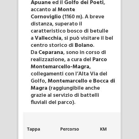
Apuane
ed il
Golfo dei Poeti
,
accanto al
Monte
Cornoviglio
(1160 m). A breve
distanza, superato il
caratteristico bosco di betulle
a
Vallecchia
, si può visitare il bel
centro storico di
Bolano
.
Da
Ceparana
, sono in corso di
realizzazione, a cura del
Parco
Montemarcello-Magra
,
collegamenti con l’Alta Via del
Golfo,
Montemarcello
e
Bocca di
Magra
(raggiungibile anche
grazie al servizio di battelli
fluviali del parco).
Quot
Tappa
Percorso
KM
massim
s.l.m