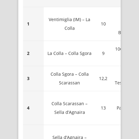
510 
Ventimiglia (IM) – La
1
10
Mont
Colla
Baraccon
1063 – Coll
2
La Colla – Colla Sgora
9
Sgor
Colla Sgora – Colla
1587 
3
12,2
Scarassan
Testa d’Alp
1909 
Colla Scarassan –
4
13
Passo dell
Sella d’Agnaira
Vallett
2201 
Sella d’Agnaira –