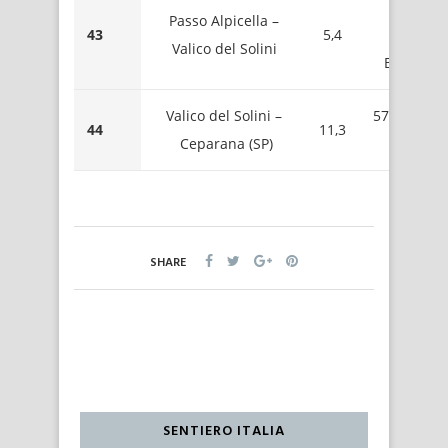
720 
Passo Alpicella –
43
5,4
Mont
Valico del Solini
Belveder
Valico del Solini –
575 – Valic
44
11,3
Ceparana (SP)
del Solin
SHARE
SENTIERO ITALIA