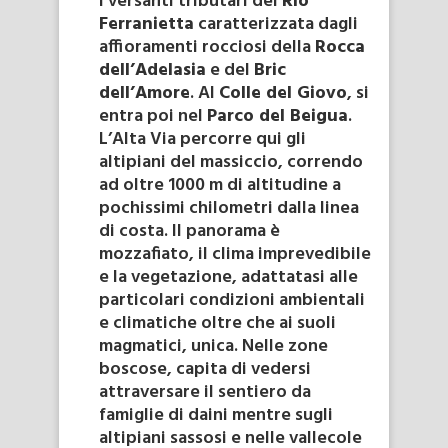
i versanti tributari del
Rio
Ferranietta
caratterizzata dagli
affioramenti rocciosi della
Rocca
dell’Adelasia
e del
Bric
dell’Amore
. Al
Colle del Giovo
, si
entra poi nel
Parco del Beigua
.
L’Alta Via percorre qui gli
altipiani del massiccio, correndo
ad oltre 1000 m di altitudine a
pochissimi chilometri dalla linea
di costa. Il panorama è
mozzafiato, il clima imprevedibile
e la vegetazione, adattatasi alle
particolari condizioni ambientali
e climatiche oltre che ai suoli
magmatici, unica. Nelle zone
boscose, capita di vedersi
attraversare il sentiero da
famiglie di daini mentre sugli
altipiani sassosi e nelle vallecole