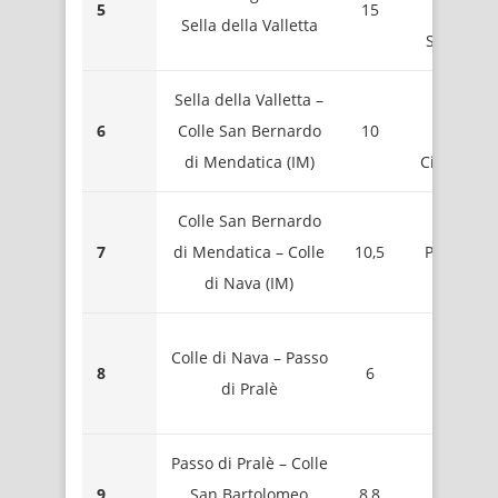
5
15
Mont
Sella della Valletta
Saccarell
Sella della Valletta –
2085 
6
Colle San Bernardo
10
Mont
di Mendatica (IM)
Cimonass
Colle San Bernardo
1356 
7
di Mendatica – Colle
10,5
Poggio de
di Nava (IM)
Pret
1258 
Colle di Nava – Passo
8
6
Passo d
di Pralè
Pral
Passo di Pralè – Colle
1739 
9
San Bartolomeo
8,8
Mont