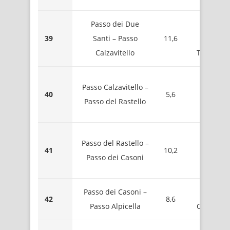
Passo dei Due
1583 
39
Santi – Passo
11,6
Mont
Calzavitello
Tecchion
1161 
Passo Calzavitello –
40
5,6
Mont
Passo del Rastello
Antessi
1093 
Passo del Rastello –
41
10,2
Mont
Passo dei Casoni
Fiorit
Passo dei Casoni –
1062 – L
42
8,6
Passo Alpicella
Conchett