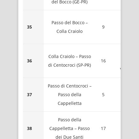
del Bocco (GE-PR)
Ner
1404 
Passo del Bocco –
35
9
Mont
Colla Craiolo
Zatt
1177 
Colla Craiolo – Passo
36
16
Mont
di Centocroci (SP-PR)
Ventarol
Passo di Centocroci –
1102 
37
Passo della
5
Pass
Cappelletta
Scassell
Passo della
1640 
38
Cappelletta – Passo
17
Mont
dei Due Santi
Gotter