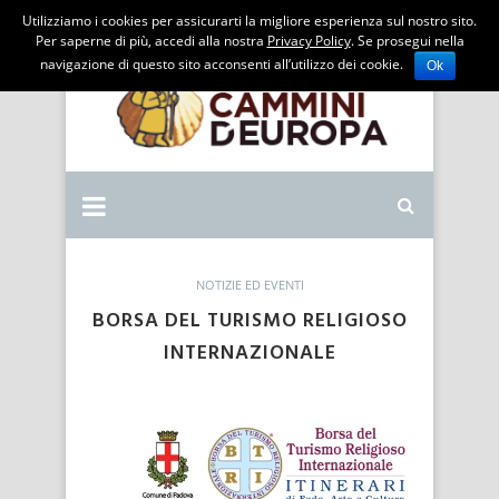
Utilizziamo i cookies per assicurarti la migliore esperienza sul nostro sito.
Per saperne di più, accedi alla nostra
Privacy Policy
. Se prosegui nella
navigazione di questo sito acconsenti all’utilizzo dei cookie.
Ok
NOTIZIE ED EVENTI
BORSA DEL TURISMO RELIGIOSO
INTERNAZIONALE