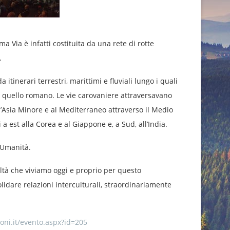
a Via è infatti costituita da una rete di rotte
.
 itinerari terrestri, marittimi e fluviali lungo i quali
 e quello romano. Le vie carovaniere attraversavano
all’Asia Minore e al Mediterraneo attraverso il Medio
a est alla Corea e al Giappone e, a Sud, all’India.
’Umanità.
altà che viviamo oggi e proprio per questo
lidare relazioni interculturali, straordinariamente
oni.it/evento.aspx?id=205