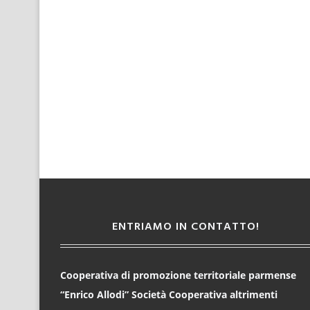
IO SUL CAMMINO DI SAN
2018
COLOMBANO
29 gennaio 2018
15 giugno 2016
ENTRIAMO IN CONTATTO!
Cooperativa di promozione territoriale parmense
“Enrico Allodi” Società Cooperativa altrimenti