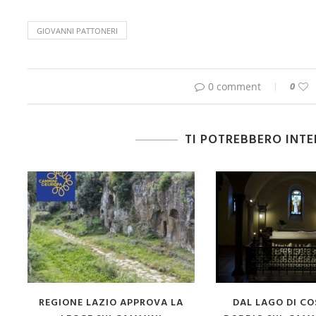
GIOVANNI PATTONERI
0 comment
0
TI POTREBBERO INT
CAMMINI D’EUROPA ADERISCE
TORNA “TUTTI GL