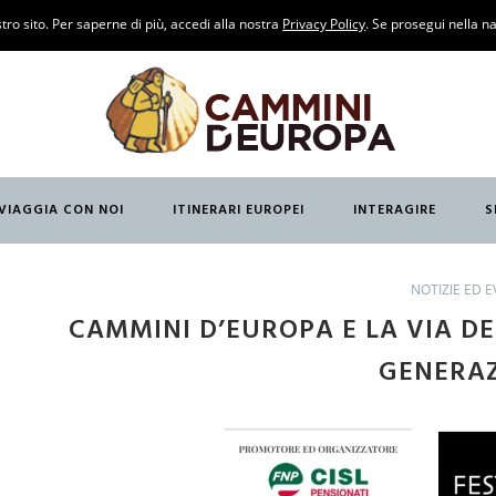
O
tro sito. Per saperne di più, accedi alla nostra
Privacy Policy
. Se prosegui nella na
ANCESE)
ANTABRIA
VIAGGIA CON NOI
ITINERARI EUROPEI
INTERAGIRE
S
GLESE)
O
NOTIZIE ED E
CAMMINI D’EUROPA E LA VIA DE
GENERAZ