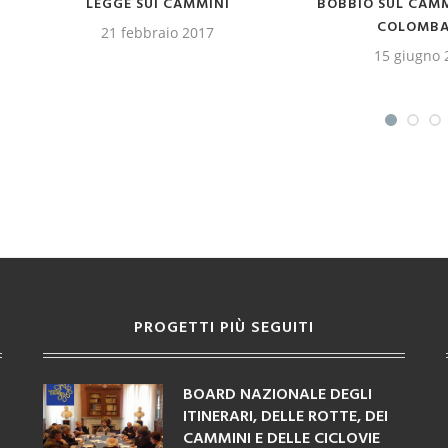
ALLA RETE EUROPEA ESDN
PORTANO A ROMA”
ITALIA PONTE TR
22 gennaio 2019
MEDITERR
8 febbraio
PROGETTI PIÙ SEGUITI
BOARD NAZIONALE DEGLI
ITINERARI, DELLE ROTTE, DEI
CAMMINI E DELLE CICLOVIE