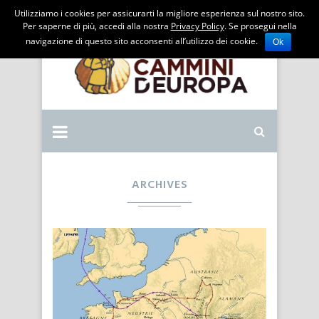
Utilizziamo i cookies per assicurarti la migliore esperienza sul nostro sito.
Per saperne di più, accedi alla nostra
Privacy Policy
. Se prosegui nella
navigazione di questo sito acconsenti all’utilizzo dei cookie.
Ok
ARCHIVES