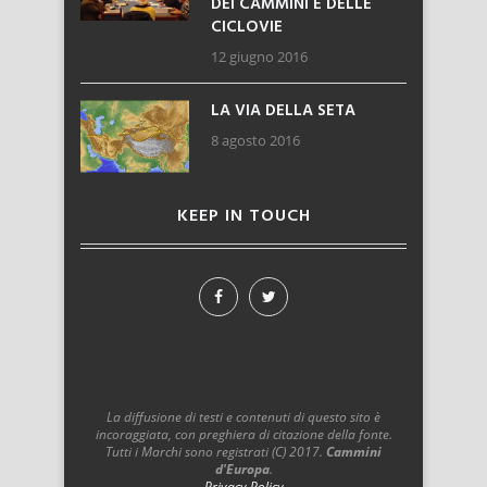
DEI CAMMINI E DELLE
CICLOVIE
12 giugno 2016
LA VIA DELLA SETA
8 agosto 2016
KEEP IN TOUCH
La diffusione di testi e contenuti di questo sito è
incoraggiata, con preghiera di citazione della fonte.
Tutti i Marchi sono registrati (C) 2017.
Cammini
d'Europa
.
Privacy Policy