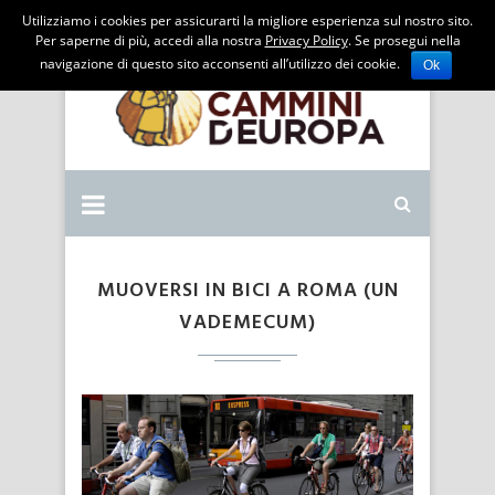
Utilizziamo i cookies per assicurarti la migliore esperienza sul nostro sito.
Per saperne di più, accedi alla nostra
Privacy Policy
. Se prosegui nella
navigazione di questo sito acconsenti all’utilizzo dei cookie.
Ok
MUOVERSI IN BICI A ROMA (UN
VADEMECUM)