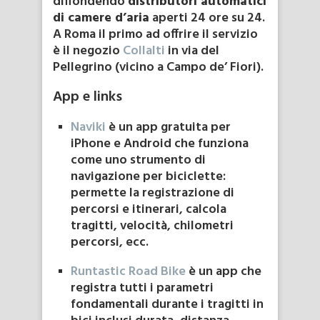
diffondendo
distributori automatici
di camere d’aria
aperti 24 ore su 24.
A Roma il primo ad offrire il servizio
è il negozio
Collalti
in via del
Pellegrino (vicino a Campo de’ Fiori).
App e links
Naviki
è un app gratuita per
iPhone e Android che funziona
come uno strumento di
navigazione per biciclette:
permette la registrazione di
percorsi e itinerari, calcola
tragitti, velocità, chilometri
percorsi, ecc.
Runtastic Road Bike
è un app che
registra tutti i parametri
fondamentali durante i tragitti in