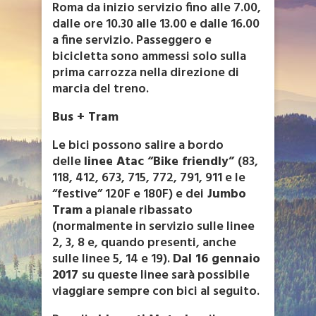
Roma da inizio servizio fino alle 7.00,
dalle ore 10.30 alle 13.00 e dalle 16.00
a fine servizio. Passeggero e
bicicletta sono ammessi solo sulla
prima carrozza nella direzione di
marcia del treno.
Bus + Tram
Le bici possono salire a bordo
delle
linee Atac “Bike friendly”
(83,
118, 412, 673, 715, 772, 791, 911 e le
“festive” 120F e 180F) e dei
Jumbo
Tram
a pianale ribassato
(normalmente in servizio sulle linee
2, 3, 8 e, quando presenti, anche
sulle linee 5, 14 e 19).
Dal 16 gennaio
2017
su queste linee sarà possibile
viaggiare sempre con bici al seguito.