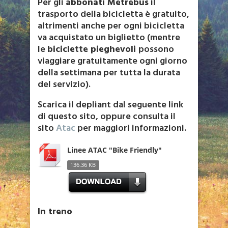
Per gli
abbonati Metrebus
il
trasporto della bicicletta è gratuito,
altrimenti anche per ogni bicicletta
va acquistato un biglietto (mentre
le
biciclette pieghevoli
possono
viaggiare gratuitamente ogni giorno
della settimana per tutta la durata
del servizio).
Scarica il depliant dal seguente link
di questo sito, oppure consulta il
sito
Atac
per maggiori informazioni.
Linee ATAC "Bike Friendly"
136.36 KB
In treno