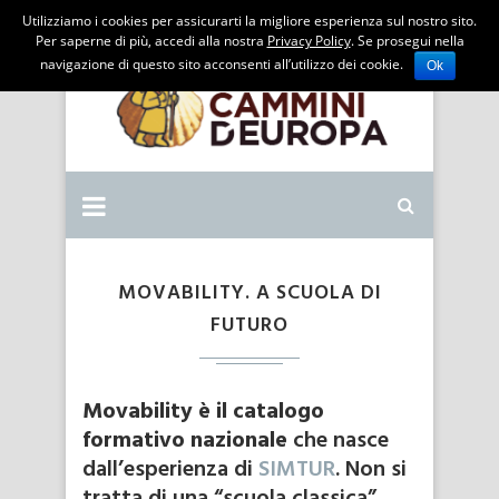
Utilizziamo i cookies per assicurarti la migliore esperienza sul nostro sito.
Per saperne di più, accedi alla nostra
Privacy Policy
. Se prosegui nella
navigazione di questo sito acconsenti all’utilizzo dei cookie.
Ok
MOVABILITY. A SCUOLA DI
FUTURO
Movability è il catalogo
formativo nazionale
che nasce
dall’esperienza di
SIMTUR
. Non si