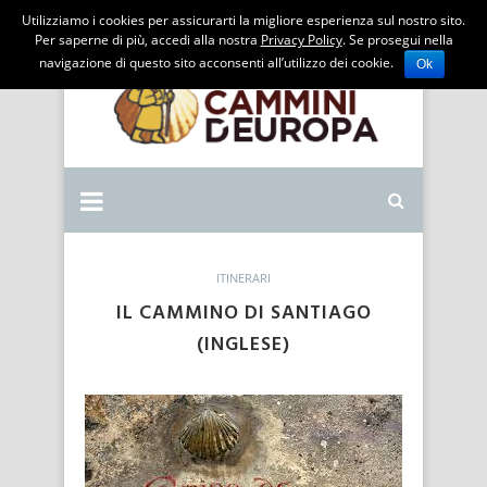
Utilizziamo i cookies per assicurarti la migliore esperienza sul nostro sito.
Per saperne di più, accedi alla nostra
Privacy Policy
. Se prosegui nella
navigazione di questo sito acconsenti all’utilizzo dei cookie.
Ok
ITINERARI
IL CAMMINO DI SANTIAGO
(INGLESE)