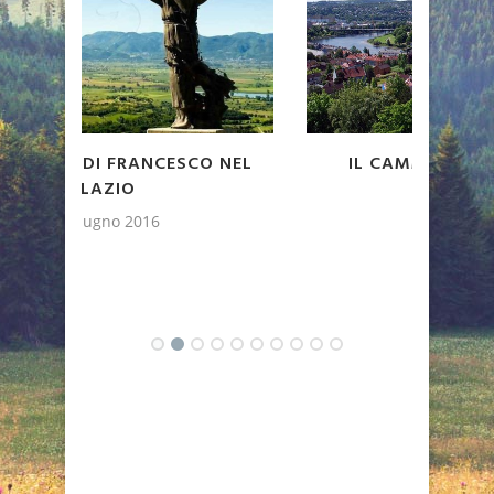
CA
NEL
IL CAMMINO DI SANT’OLAV
8 giugno 2016