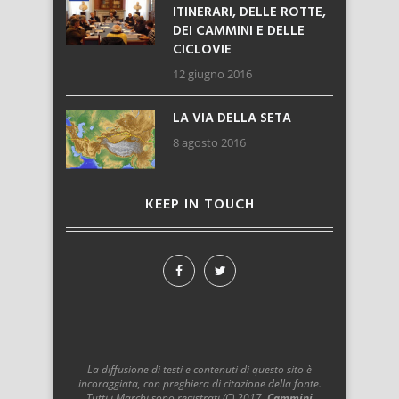
ITINERARI, DELLE ROTTE,
DEI CAMMINI E DELLE
CICLOVIE
12 giugno 2016
LA VIA DELLA SETA
8 agosto 2016
KEEP IN TOUCH
La diffusione di testi e contenuti di questo sito è
incoraggiata, con preghiera di citazione della fonte.
Tutti i Marchi sono registrati (C) 2017.
Cammini