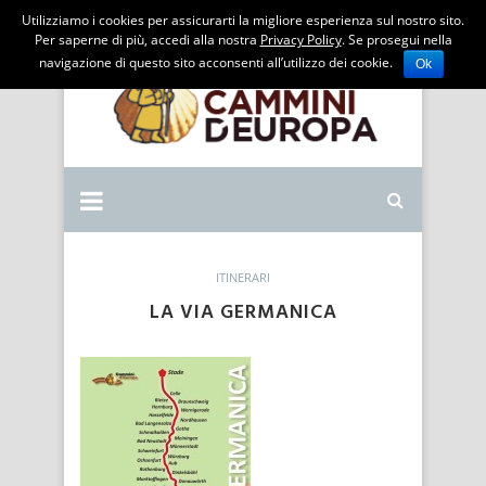
Utilizziamo i cookies per assicurarti la migliore esperienza sul nostro sito.
Per saperne di più, accedi alla nostra
Privacy Policy
. Se prosegui nella
navigazione di questo sito acconsenti all’utilizzo dei cookie.
Ok
ITINERARI
LA VIA GERMANICA