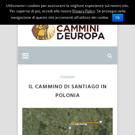
Utilizziamo i cookies per assicurarti la migliore esperienza sul nostro sito.
Per saperne di più, accedi alla nostra
Privacy Policy
. Se prosegui nella
navigazione di questo sito acconsenti all’utilizzo dei cookie.
Ok
ITINERARI
IL CAMMINO DI SANTIAGO IN
POLONIA