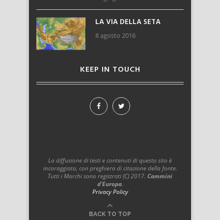
LA VIA DELLA SETA
8 agosto 2016
KEEP IN TOUCH
La diffusione di testi e contenuti di questo sito è
incoraggiata, con preghiera di citazione della fonte.
Tutti i Marchi sono registrati (C) 2017.
Cammini
d'Europa
.
Privacy Policy
BACK TO TOP