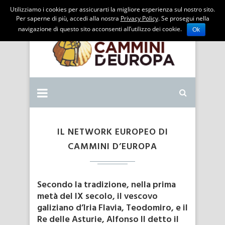
Utilizziamo i cookies per assicurarti la migliore esperienza sul nostro sito.
Per saperne di più, accedi alla nostra
Privacy Policy
. Se prosegui nella
navigazione di questo sito acconsenti all’utilizzo dei cookie.
Ok
IL NETWORK EUROPEO DI
CAMMINI D’EUROPA
Secondo la tradizione, nella prima
metà del IX secolo, il vescovo
galizia­no d’Iria Flavia, Teodomiro, e il
Re delle Asturie, Alfonso II detto il