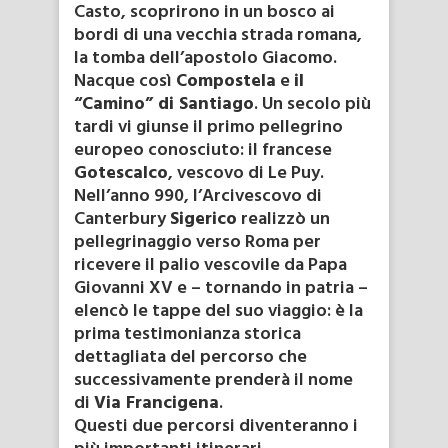
Casto, scoprirono in un bosco ai
bordi di una vecchia strada romana,
la tomba dell’apostolo Giacomo.
Nacque così
Compostela
e
il
“Camino” di Santiago
. Un secolo più
tardi vi giunse il pri­mo pellegrino
europeo conosciuto: il francese
Gotescalco
, vescovo di Le Puy.
Nell’anno 990, l’Arcivescovo di
Canterbury
Sigerico
realizzò un
pelle­grinaggio verso Roma per
ricevere il palio vescovile da Papa
Giovanni XV e – tornando in patria –
elencò le tappe del suo viaggio: è la
prima testimonianza storica
dettagliata del percorso che
successivamente prenderà il nome
di
Via Francigena
.
Questi due percorsi diventeranno i