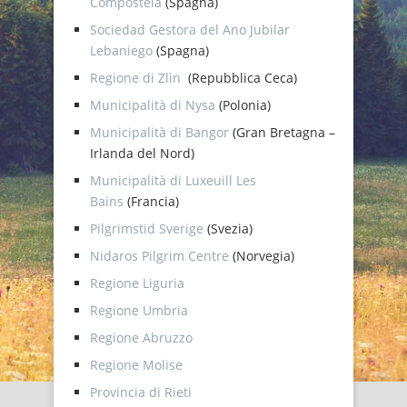
Compostela
(Spagna)
Sociedad Gestora del Ano Jubilar
Lebaniego
(Spagna)
Regione di Zlìn
(Repubblica Ceca)
Municipalità di Nysa
(Polonia)
Municipalità di Bangor
(Gran Bretagna –
Irlanda del Nord)
Municipalità di Luxeuill Les
Bains
(Francia)
Pilgrimstid Sverige
(Svezia)
Nidaros Pilgrim Centre
(Norvegia)
Regione Liguria
Regione Umbria
Regione Abruzzo
Regione Molise
Provincia di Rieti