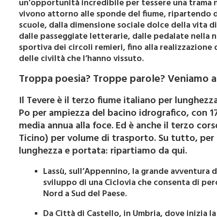
un’opportunità incredibile per tessere una trama n
vivono attorno alle sponde del fiume, ripartendo 
scuole, dalla dimensione sociale dolce della vita d
dalle passeggiate letterarie, dalle pedalate nella na
sportiva dei circoli remieri, fino alla realizzazio
delle civiltà che l’hanno vissuto.
Troppa poesia? Troppe parole? Veniamo ai 
Il Tevere è il terzo fiume italiano per lunghezz
Po per ampiezza del bacino idrografico, con 1
media annua alla foce. Ed è anche il terzo cors
Ticino) per volume di trasporto. Su tutto, per 
lunghezza e portata: ripartiamo da qui.
Lassù, sull’Appennino, la grande avventura d
sviluppo di una Ciclovia che consenta di perc
Nord a Sud del Paese.
Da Città di Castello, in Umbria, dove inizia la