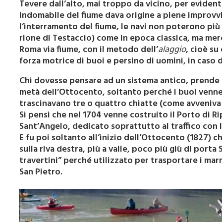
Tevere dall’alto, mai troppo da vicino, per evidenti
indomabile del fiume dava origine a piene improv
l’interramento del fiume, le navi non poterono più a
rione di Testaccio) come in epoca classica, ma mer
Roma via fiume, con il metodo dell’
alaggio
, cioè su
forza motrice di buoi e persino di uomini, in caso d
Chi dovesse pensare ad un sistema antico, prende u
metà dell’Ottocento, soltanto perché i buoi venner
trascinavano tre o quattro chiatte (come avveniva s
Si pensi che nel 1704 venne costruito il Porto di Ripe
Sant’Angelo, dedicato soprattutto al traffico con 
E fu poi soltanto all’inizio dell’Ottocento (1827) c
sulla riva destra, più a valle, poco più giù di port
travertini” perché utilizzato per trasportare i marm
San Pietro.