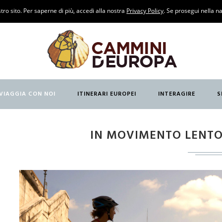
tro sito. Per saperne di più, accedi alla nostra
Privacy Policy
. Se prosegui nella na
ANCESE)
ANTABRIA
VIAGGIA CON NOI
ITINERARI EUROPEI
INTERAGIRE
S
GLESE)
O
IN MOVIMENTO LENTO