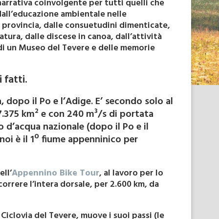
arrativa coinvolgente per tutti quelli che
dall’educazione ambientale nelle
i provincia, dalle consuetudini dimenticate,
tura, dalle discese in canoa, dall’attività
ne di un Museo del Tevere e delle memorie
fatti.
a, dopo il Po e l’Adige. E’ secondo solo al
7.375 km² e con 240 m³/s di portata
o d’acqua nazionale (dopo il Po e il
noi è il 1º fiume appenninico per
ell’
Appennino Bike Tour
, al lavoro per lo
orrere l’intera dorsale, per 2.600 km, da
 Ciclovia del Tevere, muove i suoi passi (le