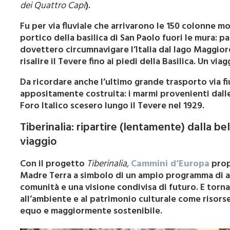
dei Quattro Capi
).
Fu per via fluviale che arrivarono le 150 colonne 
portico della basilica di San Paolo fuori le mura: 
dovettero circumnavigare l’Italia dal lago Maggiore 
risalire il Tevere fino ai piedi della Basilica. Un via
Da ricordare anche l’ultimo grande trasporto via f
appositamente costruita: i marmi provenienti dalle
Foro Italico scesero lungo il Tevere nel 1929.
Tiberinalia: ripartire (lentamente) dalla bel
viaggio
Con il progetto
Tiberinalia,
Cammini d’Europa
prop
Madre Terra a simbolo di un ampio programma di at
comunità e una visione condivisa di futuro. E torna
all’ambiente e al patrimonio culturale come risorse
equo e maggiormente sostenibile.