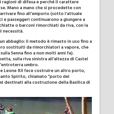
 ragioni di difesa e perché il carattere
vise. Mano a mano che si procedette con
rrivare fino all’emporio (sotto l’attuale
ci e passeggeri continuarono a giungere a
 chiatte o barconi rimorchiati da riva, con la
i necessità.
n abbaglio: il metodo è rimasto in uso fino a
o sostituiti da rimorchiatori a vapore, che
ulla Senna fino a non molti anni fa).
tta, sulla riva sinistra all’altezza di Castel
l’entroterra umbro.
he Leone XII fece costruire un altro porto,
a Santo Spirito, chiamato “porto dei
i destinati alla costruzione della Basilica di