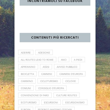
INCONTRIAMOCI SU FACEBOOK
CONTENUTI PIÙ RICERCATI
ADERIRE
ADESIONE
ALL ROUTES LEAD TO ROME
ANCI
A PIEDI
APPENNINO
ASSISI
AVVISO PUBBLICO
BICICLETTA
CAMMINI
CAMMINI D'EUROPA
CAMMINO
CICLOTURISMO
CICLOVIE
COMUNI
CONSIGLIO D'EUROPA
CONVENZIONE DI FARO
CULTURE ROUTES
ECOTURISMO
ESCURSIONI
ESCURSIONISMO
EUROPA
FEDERICO MASSIMO CESCHIN