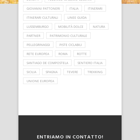
GIOVANNI PATTONERI
ITALIA
ITINERARI
ITINERARI CULTURALI
LINEE GUIDA
LUSSEMBURGO
MOBILITÀ DOLCE
NATURA
PARTNER
PATRIMONIO CULTURALE
PELLEGRINAGGI
PISTE CICLABILI
RETE EUROPEA
ROMA
ROTTE
SANTIAGO DE COMPOSTELA
SENTIERO ITALIA
SICILIA
SPAGNA
TEVERE
TREKKING
UNIONE EUROPEA
ENTRIAMO IN CONTATTO!