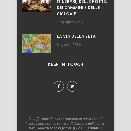
ITINERARI, DELLE ROTTE,
DEI CAMMINI E DELLE
CICLOVIE
12 giugno 2016
LA VIA DELLA SETA
8 agosto 2016
KEEP IN TOUCH
La diffusione di testi e contenuti di questo sito è
incoraggiata, con preghiera di citazione della fonte.
Tutti i Marchi sono registrati (C) 2017.
Cammini