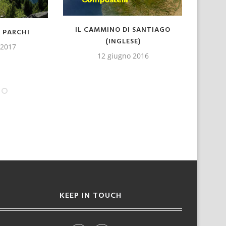
ANCESE DI
IL CA
LA VIA MARCHESA
GO
13 maggio 2016
2016
KEEP IN TOUCH