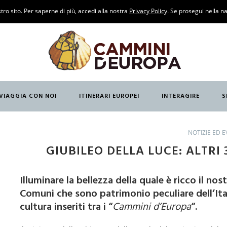
O
tro sito. Per saperne di più, accedi alla nostra
Privacy Policy
. Se prosegui nella na
ANCESE)
ANTABRIA
VIAGGIA CON NOI
ITINERARI EUROPEI
INTERAGIRE
S
GLESE)
O
NOTIZIE ED E
GIUBILEO DELLA LUCE: ALTRI 
Illuminare la bellezza della quale è ricco il nos
Comuni che sono patrimonio peculiare dell’Itali
cultura inseriti tra i “
Cammini d’Europa
“.