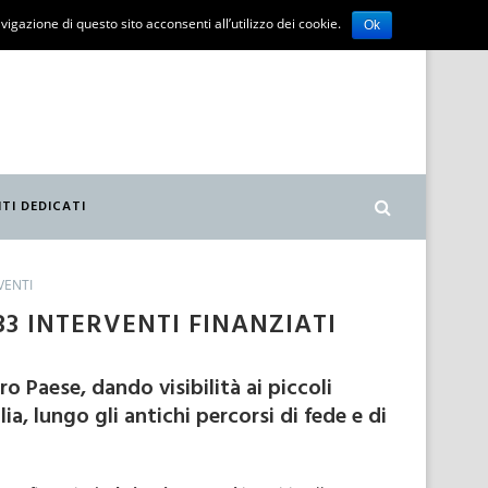
vigazione di questo sito acconsenti all’utilizzo dei cookie.
Ok
ITI DEDICATI
VENTI
33 INTERVENTI FINANZIATI
tro Paese, dando visibilità ai piccoli
a, lungo gli antichi percorsi di fede e di