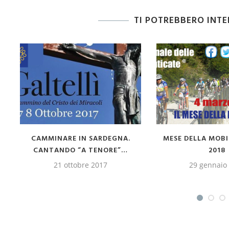
TI POTREBBERO INT
PRESENTATO IL “LIBRO BIANCO”
I BENI CULTURALI DE
DEGLI ITINERARI
ROMAGNA
27 novembre 2017
23 novembre 2