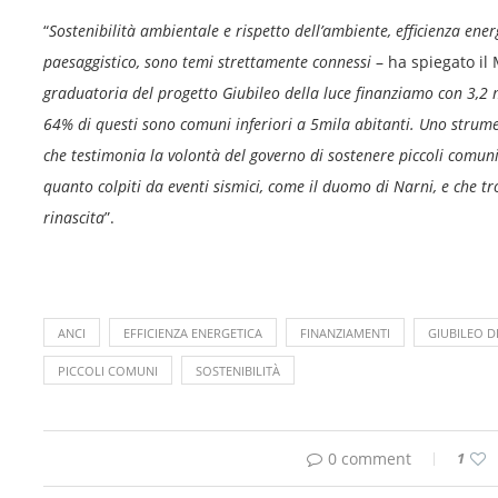
“
Sostenibilità ambientale e rispetto dell’ambiente, efficienza ene
paesaggistico, sono temi strettamente connessi
– ha spiegato il
graduatoria del progetto Giubileo della luce finanziamo con 3,2 mi
64% di questi sono comuni inferiori a 5mila abitanti. Uno strument
che testimonia la volontà del governo di sostenere piccoli comuni 
quanto colpiti da eventi sismici, come il duomo di Narni, e che t
rinascita
”.
ANCI
EFFICIENZA ENERGETICA
FINANZIAMENTI
GIUBILEO D
PICCOLI COMUNI
SOSTENIBILITÀ
0 comment
1