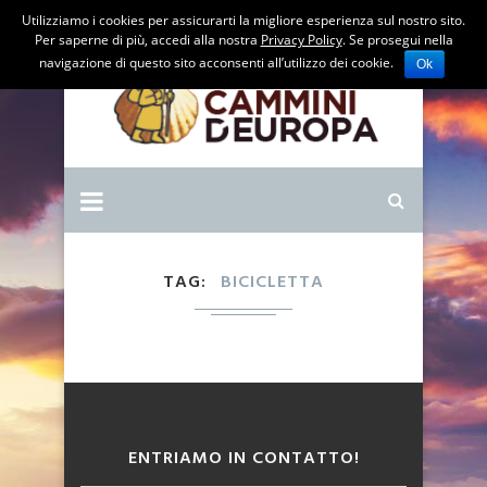
Utilizziamo i cookies per assicurarti la migliore esperienza sul nostro sito.
Per saperne di più, accedi alla nostra
Privacy Policy
. Se prosegui nella
navigazione di questo sito acconsenti all’utilizzo dei cookie.
Ok
TAG
BICICLETTA
ENTRIAMO IN CONTATTO!