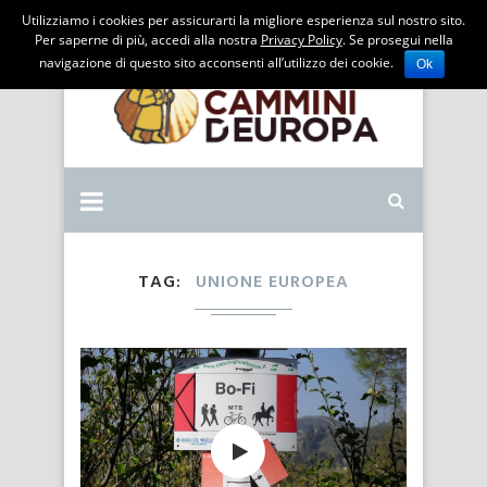
Utilizziamo i cookies per assicurarti la migliore esperienza sul nostro sito.
Per saperne di più, accedi alla nostra
Privacy Policy
. Se prosegui nella
navigazione di questo sito acconsenti all’utilizzo dei cookie.
Ok
TAG
UNIONE EUROPEA