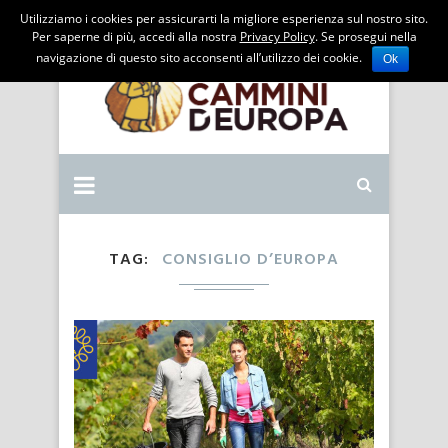
Utilizziamo i cookies per assicurarti la migliore esperienza sul nostro sito.
Per saperne di più, accedi alla nostra
Privacy Policy
. Se prosegui nella
navigazione di questo sito acconsenti all’utilizzo dei cookie.
Ok
TAG
CONSIGLIO D’EUROPA