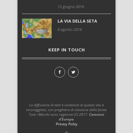
12 giugno 2016
LA VIA DELLA SETA
8 agosto 2016
KEEP IN TOUCH
La diffusione di testi e contenuti di questo sito è
incoraggiata, con preghiera di citazione della fonte.
Tutti i Marchi sono registrati (C) 2017.
Cammini
d'Europa
.
Privacy Policy