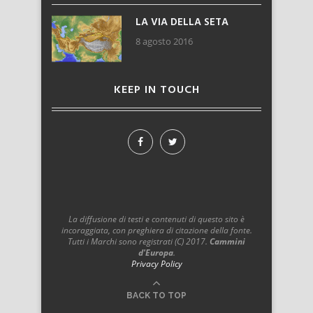
LA VIA DELLA SETA
8 agosto 2016
KEEP IN TOUCH
La diffusione di testi e contenuti di questo sito è
incoraggiata, con preghiera di citazione della fonte.
Tutti i Marchi sono registrati (C) 2017.
Cammini
d'Europa
.
Privacy Policy
BACK TO TOP