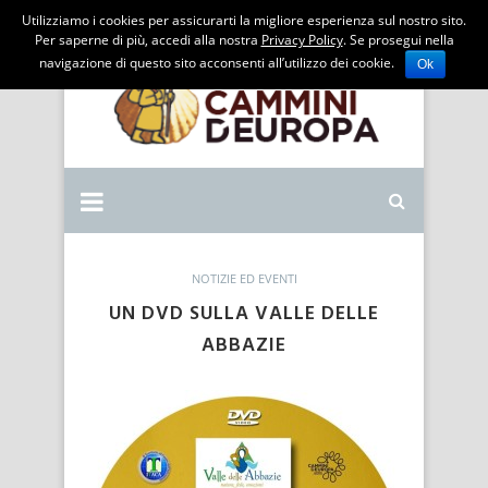
Utilizziamo i cookies per assicurarti la migliore esperienza sul nostro sito.
Per saperne di più, accedi alla nostra
Privacy Policy
. Se prosegui nella
navigazione di questo sito acconsenti all’utilizzo dei cookie.
Ok
NOTIZIE ED EVENTI
UN DVD SULLA VALLE DELLE
ABBAZIE