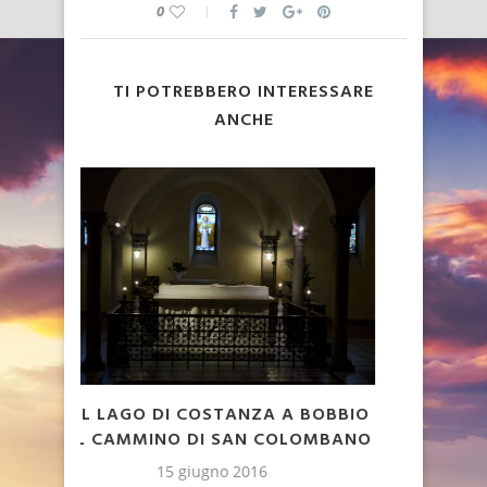
0
TI POTREBBERO INTERESSARE
ANCHE
BOBBIO
FEDERICO MASSIMO CESCHIN
IN
OMBANO
NUOVO SEGRETARIO GENERALE DI
CAMMINI D’EUROPA