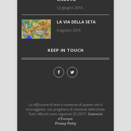
12 giugno 2016
LA VIA DELLA SETA
8 agosto 2016
KEEP IN TOUCH
La diffusione di testi e contenuti di questo sito è
incoraggiata, con preghiera di citazione della fonte.
Tutti i Marchi sono registrati (C) 2017.
Cammini
d'Europa
.
Privacy Policy