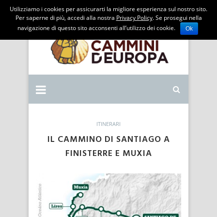
Utilizziamo i cookies per assicurarti la migliore esperienza sul nostro sito.
Per saperne di più, accedi alla nostra
Privacy Policy
. Se prosegui nella
navigazione di questo sito acconsenti all’utilizzo dei cookie.
Ok
ITINERARI
IL CAMMINO DI SANTIAGO A
FINISTERRE E MUXIA