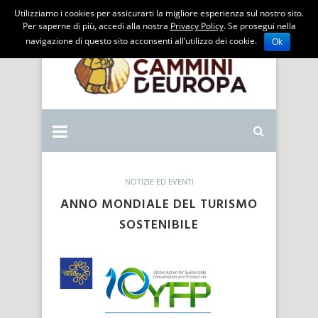
Utilizziamo i cookies per assicurarti la migliore esperienza sul nostro sito.
Per saperne di più, accedi alla nostra
Privacy Policy
. Se prosegui nella
navigazione di questo sito acconsenti all’utilizzo dei cookie.
Ok
NOTIZIE ED EVENTI
ANNO MONDIALE DEL TURISMO
SOSTENIBILE