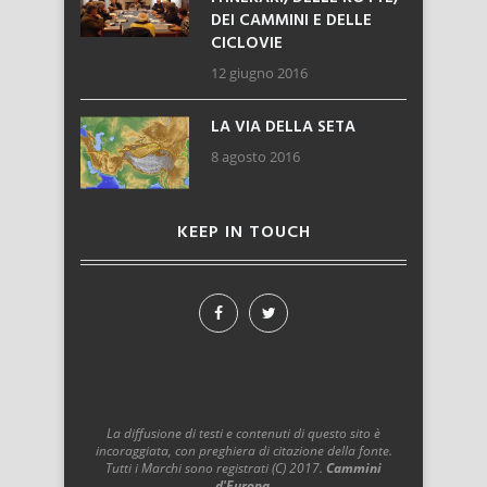
DEI CAMMINI E DELLE
CICLOVIE
12 giugno 2016
LA VIA DELLA SETA
8 agosto 2016
KEEP IN TOUCH
La diffusione di testi e contenuti di questo sito è
incoraggiata, con preghiera di citazione della fonte.
Tutti i Marchi sono registrati (C) 2017.
Cammini
d'Europa
.