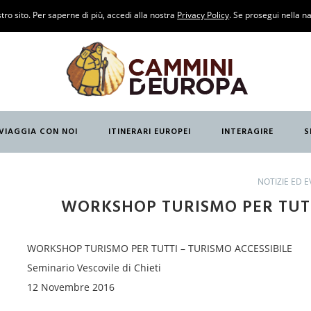
O
tro sito. Per saperne di più, accedi alla nostra
Privacy Policy
. Se prosegui nella na
ANCESE)
ANTABRIA
VIAGGIA CON NOI
ITINERARI EUROPEI
INTERAGIRE
S
GLESE)
O
NOTIZIE ED E
WORKSHOP TURISMO PER TUTT
WORKSHOP TURISMO PER TUTTI – TURISMO ACCESSIBILE
Seminario Vescovile di Chieti
12 Novembre 2016