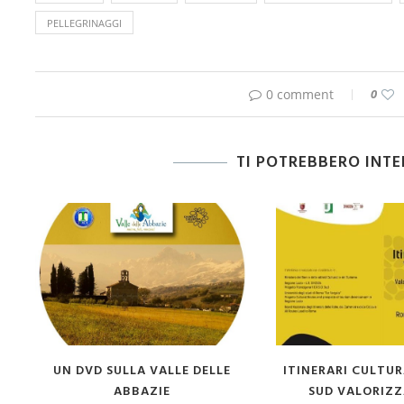
PELLEGRINAGGI
0 comment
0
TI POTREBBERO INT
ALLE DELLE
ITINERARI CULTURALI V.E.R.S.O
CONV
IE
SUD VALORIZZAZIONE,