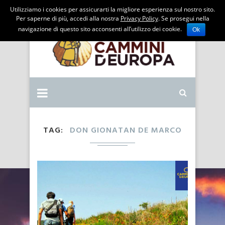
Utilizziamo i cookies per assicurarti la migliore esperienza sul nostro sito.
Per saperne di più, accedi alla nostra
Privacy Policy
. Se prosegui nella
navigazione di questo sito acconsenti all’utilizzo dei cookie.
Ok
TAG
DON GIONATAN DE MARCO