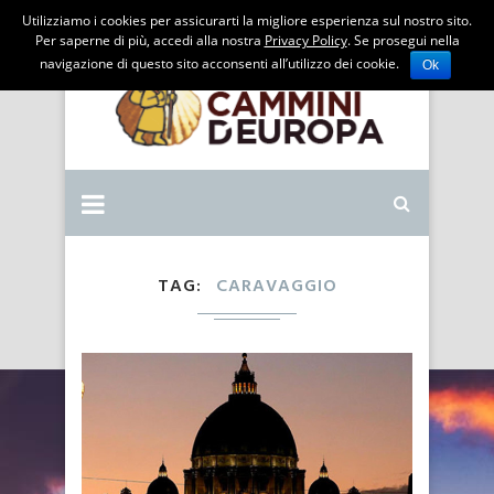
Utilizziamo i cookies per assicurarti la migliore esperienza sul nostro sito.
Per saperne di più, accedi alla nostra
Privacy Policy
. Se prosegui nella
navigazione di questo sito acconsenti all’utilizzo dei cookie.
Ok
TAG
CARAVAGGIO