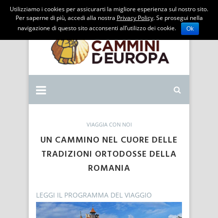
Utilizziamo i cookies per assicurarti la migliore esperienza sul nostro sito.
Per saperne di più, accedi alla nostra
Privacy Policy
. Se prosegui nella
navigazione di questo sito acconsenti all’utilizzo dei cookie.
Ok
VIAGGIA CON NOI
UN CAMMINO NEL CUORE DELLE
TRADIZIONI ORTODOSSE DELLA
ROMANIA
LEGGI IL PROGRAMMA DEL VIAGGIO