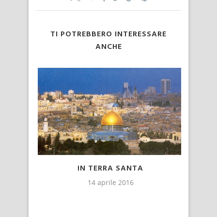
TI POTREBBERO INTERESSARE
ANCHE
IN TERRA SANTA
CA
IA
14 aprile 2016
LLO E