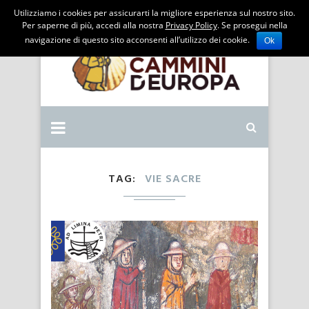
Utilizziamo i cookies per assicurarti la migliore esperienza sul nostro sito.
Per saperne di più, accedi alla nostra
Privacy Policy
. Se prosegui nella
navigazione di questo sito acconsenti all’utilizzo dei cookie.
Ok
TAG
VIE SACRE