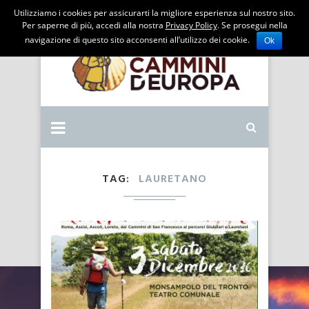
Utilizziamo i cookies per assicurarti la migliore esperienza sul nostro sito.
Per saperne di più, accedi alla nostra
Privacy Policy
. Se prosegui nella
navigazione di questo sito acconsenti all’utilizzo dei cookie.
Ok
TAG
LAURETANO