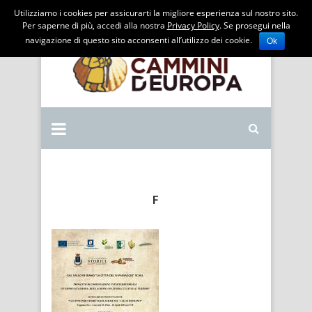
Utilizziamo i cookies per assicurarti la migliore esperienza sul nostro sito.
Per saperne di più, accedi alla nostra
Privacy Policy
. Se prosegui nella
navigazione di questo sito acconsenti all’utilizzo dei cookie.
Ok
F