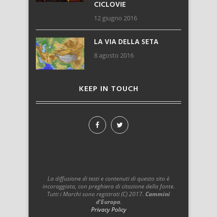
CICLOVIE
12 giugno 2016
LA VIA DELLA SETA
8 agosto 2016
KEEP IN TOUCH
La diffusione di testi e contenuti di questo sito è
incoraggiata, con preghiera di citazione della fonte.
Tutti i Marchi sono registrati (C) 2017.
Cammini
d'Europa
.
Privacy Policy